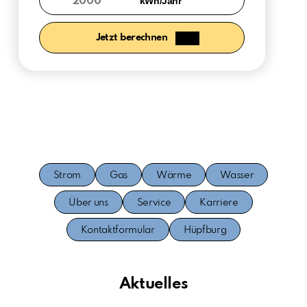
kWh/Jahr
Strom
Gas
Wärme
Wasser
Über uns
Service
Karriere
Kontaktformular
Hüpfburg
Aktuelles