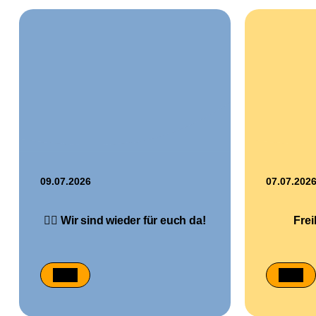
09.07.2026
07.07.202
🏊‍♀️ Wir sind wieder für euch da!
Fre