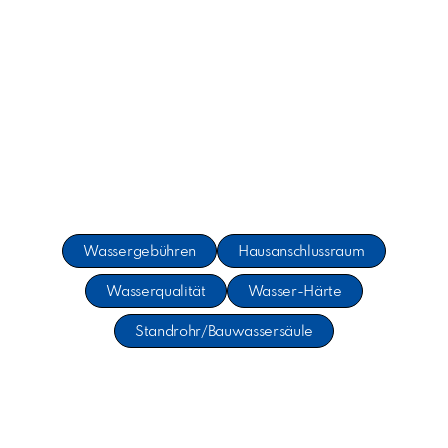
Wassergebühren
Hausanschlussraum
Wasserqualität
Wasser-Härte
Standrohr/Bauwassersäule